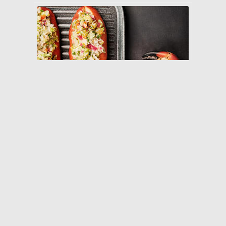
35 min
Enkel
Sunn
'Chopped Salad' med krabbe