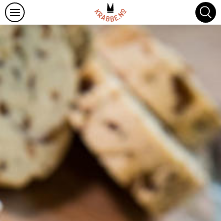
Oppskrifter
Om Hitrakrabbe
Krabbefakta