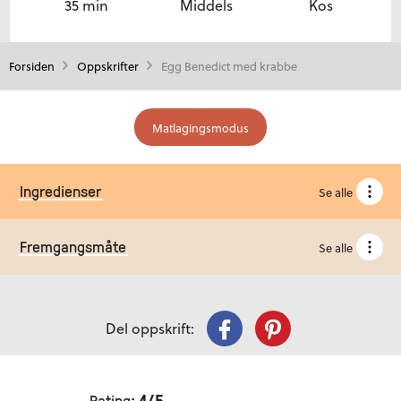
35 min
Middels
Kos
Forsiden
Oppskrifter
Egg Benedict med krabbe
Matlagingsmodus
Ingredienser
Se alle
Fremgangsmåte
Se alle
Del oppskrift:
Rating:
4
/5