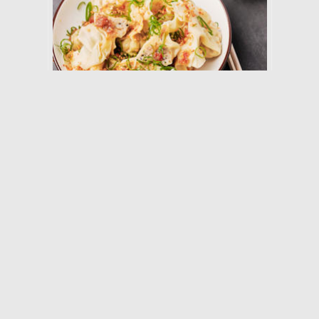
30 min
Middels
Kos
Wonton med svin og krabbe. Og
Nouc Cham (dippesaus)