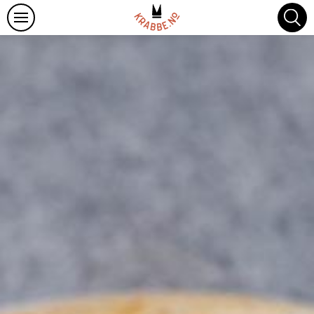
Oppskrifter
Om Hitrakrabbe
Krabbefakta