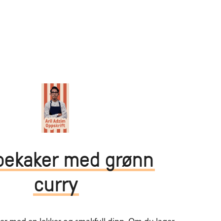
bekaker med grønn
curry
er med en lekker og smakfull dipp. Om du lager