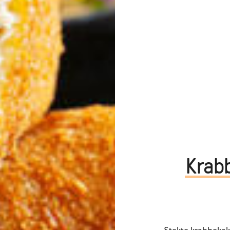
Krab
Stekte krabbekak