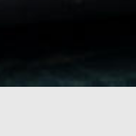
Forsiden
Oppskrifter
Krabbekaker med grønn curry
Del oppskrift: