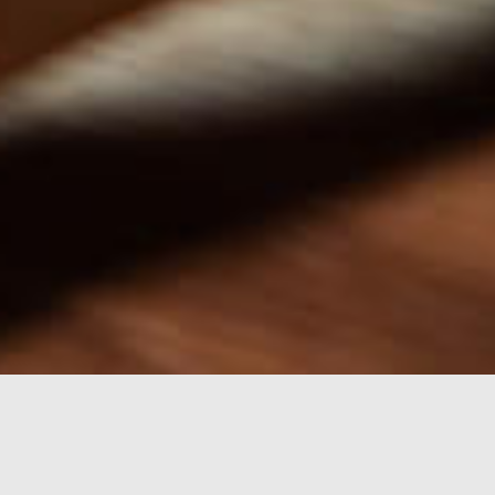
Forsiden
Oppskrifter
Krabbe Mac`n Cheese