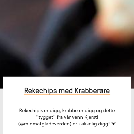
Rekechips med Krabberøre
Rekechipis er digg, krabbe er digg og dette
"tygget" fra vår venn Kjersti
(@minmatgladeverden) er skikkelig digg! 🦀