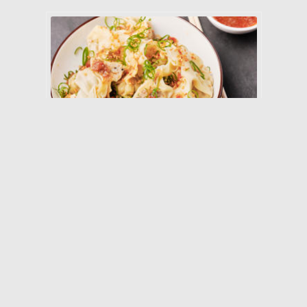
30 min
Middels
Kos
Wonton med svin og krabbe. Og
Nouc Cham (dippesaus)