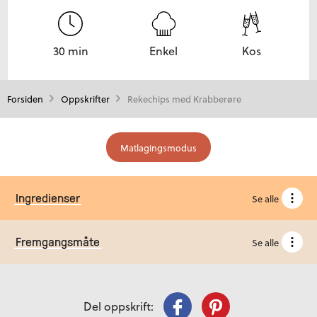
30 min
Enkel
Kos
Forsiden
Oppskrifter
Rekechips med Krabberøre
Matlagingsmodus
Ingredienser
Se alle
Fremgangsmåte
Se alle
Del oppskrift: