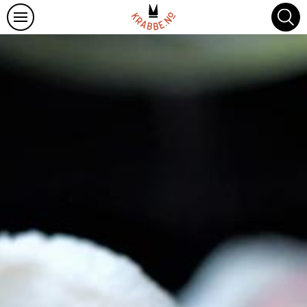
Oppskrifter
Om Hitrakrabbe
Krabbefakta