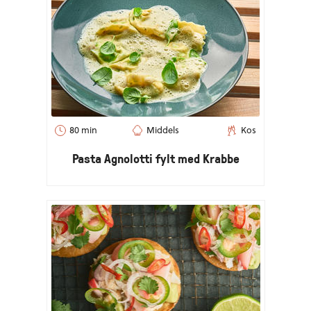
80 min
Middels
Kos
Pasta Agnolotti fylt med Krabbe