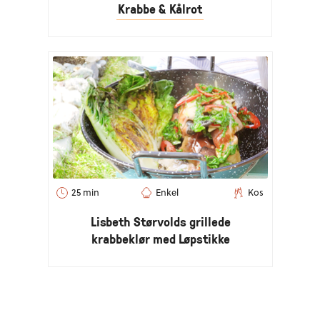
Krabbe & Kålrot
25 min
Enkel
Kos
Lisbeth Størvolds grillede
krabbeklør med Løpstikke