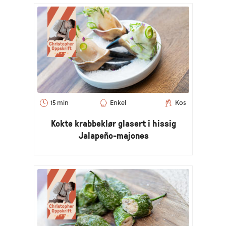
15 min
Enkel
Kos
Kokte krabbeklør glasert i hissig
Jalapeño-majones