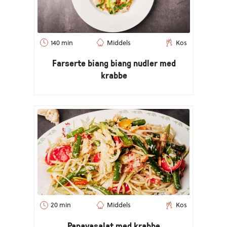
140 min
Middels
Kos
Farserte biang biang nudler med
krabbe
20 min
Middels
Kos
Papayasalat med krabbe