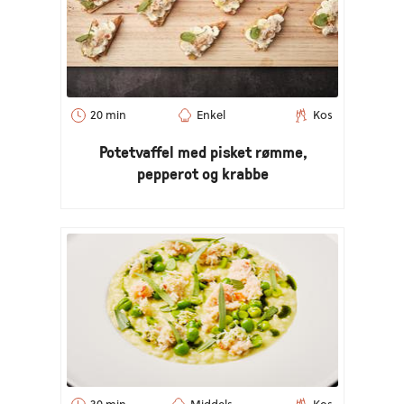
20 min
Enkel
Kos
Potetvaffel med pisket rømme,
pepperot og krabbe
30 min
Middels
Kos