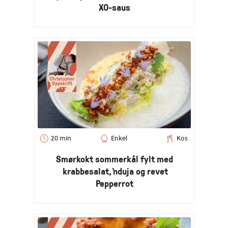
XO-saus
20 min
Enkel
Kos
Smørkokt sommerkål fylt med
krabbesalat, 'nduja og revet
Pepperrot