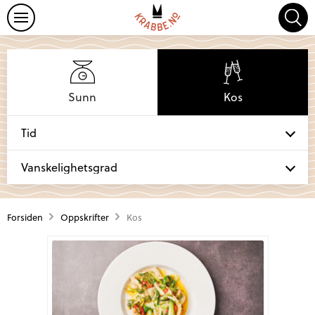
Oppskrifter
Om Hitrakrabbe
Krabbefakta
Sunn
Kos
Forsiden
Oppskrifter
Kos