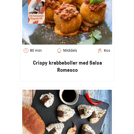
80 min
Middels
Kos
Crispy krabbeboller med Salsa
Romesco